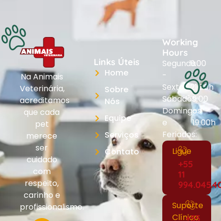
Working
Hours
Links Úteis
Segunda
9.00
Home
-
-
Na Animais
Sexta:
21.00h
Veterinária,
Sobre
Sábados,
9:00
acreditamos
Nós
Domingos
-
que cada
Equipe
e
19.00h
pet
Feriados:
Serviços
merece
ser
Ligue
Contato
cuidado
+55
com
11
respeito,
994.045.4
carinho e
Suporte
profissionalismo.
Clínico
+55