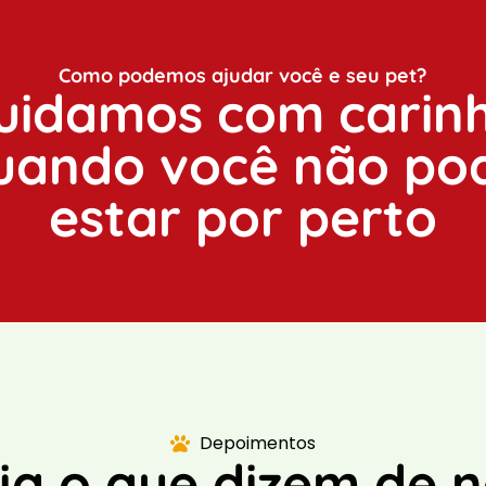
Como podemos ajudar você e seu pet?
uidamos com carin
uando você não po
estar por perto
Depoimentos
ja o que dizem de n