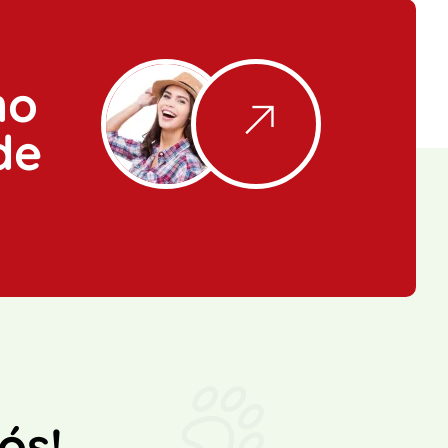
ho
de
ós!