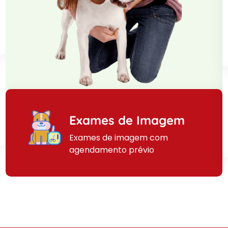
Exames de Imagem
Exames de imagem com
agendamento prévio