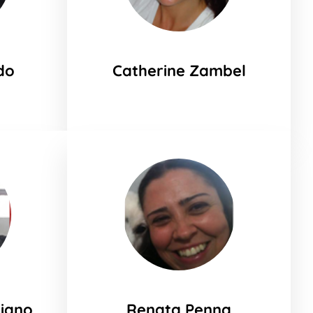
do
Catherine Zambel
liano
Renata Penna