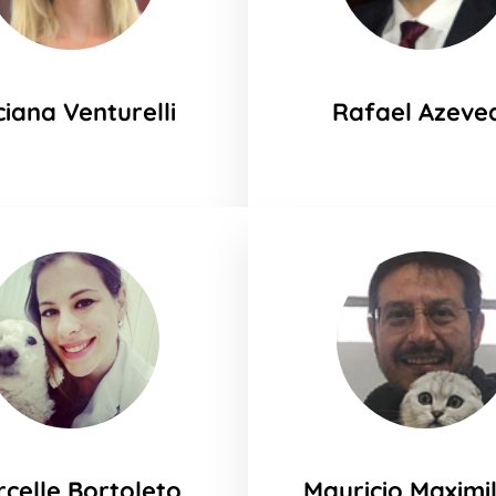
ciana Venturelli
Rafael Azeve
celle Bortoleto
Mauricio Maximi