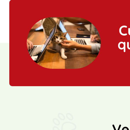
C
q
Ve