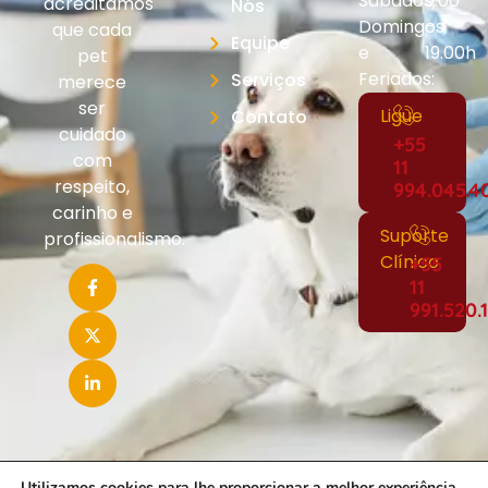
Sábados,
9:00
acreditamos
Nós
Domingos
-
que cada
Equipe
e
19.00h
pet
Feriados:
Serviços
merece
ser
Ligue
Contato
cuidado
+55
com
11
respeito,
994.045.4
carinho e
Suporte
profissionalismo.
Clínico
+55
11
991.520.
Utilizamos cookies para lhe proporcionar a melhor experiência