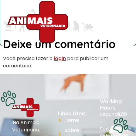
Deixe um comentário
Você precisa fazer o
login
para publicar um
comentário.
Working
Hours
Links Úteis
Segunda
9.00
Home
-
-
Na Animais
Sexta:
21.00h
Veterinária,
Sobre