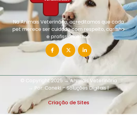
Na Animais Veterinária, acreditamos que cada
pet merece ser cuidado com respeito, carinho
e profissionalismo.
© Copyright 2025 → Animais Veterinária
→ Por: Coneki – Soluções Digitais |
Criação de Sites