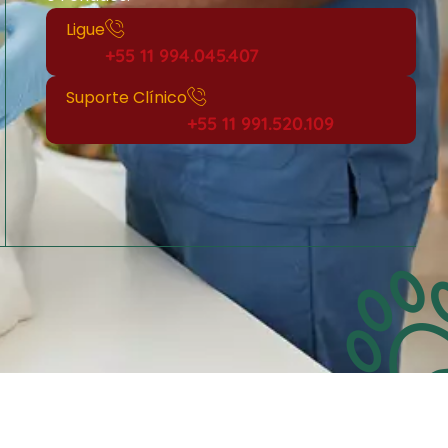
Ligue
+55 11 994.045.407
Suporte Clínico
+55 11 991.520.109