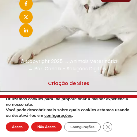
© Copyright 2025 → Animais Veterinária
→ Por: Coneki – Soluções Digitais |
Criação de Sites
Utilizamos cookies para lhe proporcionar a melhor experiência
no nosso site.
Você pode descobrir mais sobre quais cookies estamos usando
ou desativá-los em
configurações
.
1
Close GDPR Co
Aceito
Não Aceito
Configurações